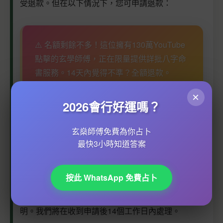
受退款。但在以下情況下，您可申請退款：
⚠️ 名額剩餘不多！這位擁有130萬YouTube
點擊的玄學師傅，正在限量提供詳批八字命
書服務。14天內覺得不準？全額退款。
×
把握最後機會預約 →
2026會行好運嗎？
玄燊師傅免費為你占卜
最快3小時知道答案
因技術問題導致服務無法正常提供
顧問未能在約定時間內提供服務且未提前通知
按此 WhatsApp 免費占卜
服務內容與描述嚴重不符
退款申請需在服務購買後7日內提出，並提供合理說
明。我們將在收到申請後14個工作日內處理。