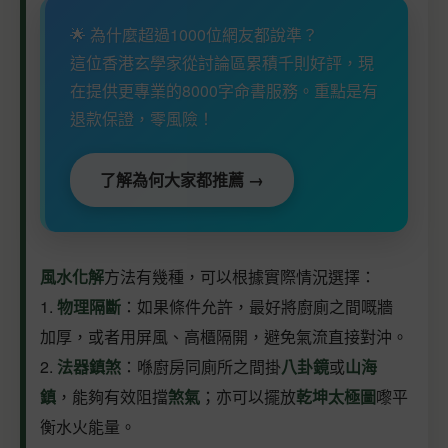
🌟 為什麼超過1000位網友都說準？
這位香港玄學家從討論區累積千則好評，現
在提供更專業的8000字命書服務。重點是有
退款保證，零風險！
了解為何大家都推薦 →
風水化解
方法有幾種，可以根據實際情況選擇：
1.
物理隔斷
：如果條件允許，最好將廚廁之間嘅牆
加厚，或者用屏風、高櫃隔開，避免氣流直接對沖。
2.
法器鎮煞
：喺廚房同廁所之間掛
八卦鏡
或
山海
鎮
，能夠有效阻擋
煞氣
；亦可以擺放
乾坤太極圖
嚟平
衡水火能量。