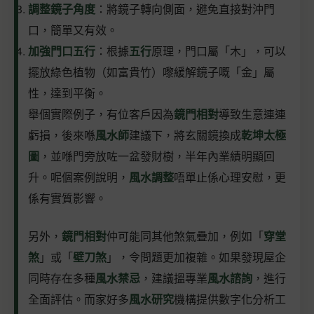
調整鏡子角度
：將鏡子轉向側面，避免直接對沖門
口，簡單又有效。
加強門口五行
：根據
五行
原理，門口屬「木」，可以
擺放綠色植物（如富貴竹）嚟緩解鏡子嘅「金」屬
性，達到平衡。
舉個實際例子，有位客戶因為
鏡門相對
導致生意連連
虧損，後來喺
風水師
建議下，將玄關鏡換成
乾坤太極
圖
，並喺門旁放咗一盆發財樹，半年內業績明顯回
升。呢個案例說明，
風水調整
唔單止係心理安慰，更
係有實質影響。
另外，
鏡門相對
仲可能同其他煞氣疊加，例如「
穿堂
煞
」或「
壁刀煞
」，令問題更加複雜。如果發現屋企
同時存在多種
風水禁忌
，建議搵專業
風水諮詢
，進行
全面評估。而家好多
風水研究
機構提供數字化分析工