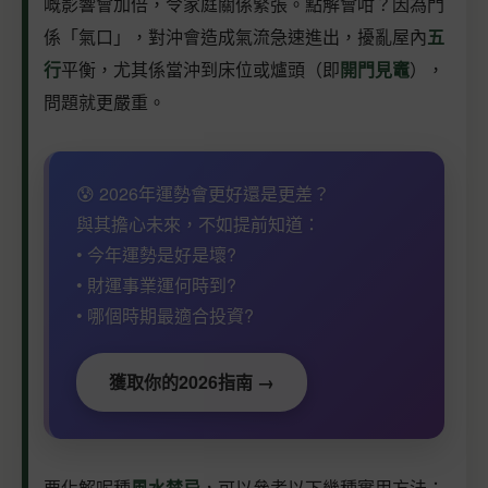
嘅影響會加倍，令家庭關係緊張。點解會咁？因為門
係「氣口」，對沖會造成氣流急速進出，擾亂屋內
五
行
平衡，尤其係當沖到床位或爐頭（即
開門見竈
），
問題就更嚴重。
😰 2026年運勢會更好還是更差？
與其擔心未來，不如提前知道：
• 今年運勢是好是壞?
• 財運事業運何時到?
• 哪個時期最適合投資?
獲取你的2026指南 →
要化解呢種
風水禁忌
，可以參考以下幾種實用方法：