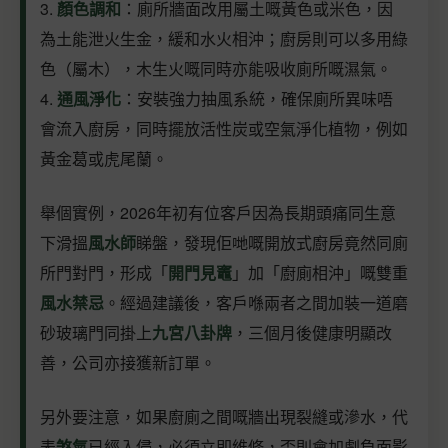
3.
顏色調和
：廁所牆面改用屬土嘅黃色或米色，因
為土能泄火生金，緩和水火相沖；廚房則可以多用綠
色（屬木），木生火嘅同時亦能吸收廁所嘅濕氣。
4.
通風淨化
：安裝強力抽風系統，確保廁所異味唔
會流入廚房，同時擺放活性炭或空氣淨化植物，例如
黃金葛或虎尾蘭。
舉個實例，2026年初有位客戶因為長期頭痛同生意
下滑搵
風水師
睇盤，發現佢哋嘅開放式廚房竟然同廁
所門對門，形成「
開門見竈
」加「廚廁相沖」嘅雙重
風水禁忌
。經過建議後，客戶喺兩者之間加裝一道磨
砂玻璃門同掛上
九宮八卦牌
，三個月後健康明顯改
善，公司亦接獲新訂單。
另外要注意，如果廚廁之間嘅牆出現裂縫或滲水，代
表
煞氣
已經入侵，必須立即維修，否則會加劇負面影