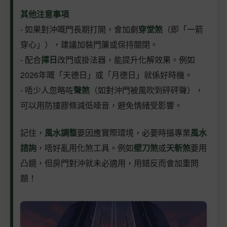
其他注意事項
- 如果對沖嘅門長期打開，會加劇
穿堂煞
（即「一箭
穿心」），建議加裝門簾或保持關閉。
- 配合
擇日
改門或掛法器，能提升化解效果。例如
2026年嘅「天德日」或「月德日」就係好時機。
- 唔少人忽略咗
聲煞
（如對沖門被風吹到砰砰聲），
可以用防撞膠條減低噪音，避免情緒受影響。
記住，
風水調整
要因應實際環境，必要時搵專業
風水
諮詢
，唔好亂用化煞工具。例如
壁刀煞
或
天斬煞
要用
凸鏡，但房門對沖就未必適用，用錯反而會加重問
題！