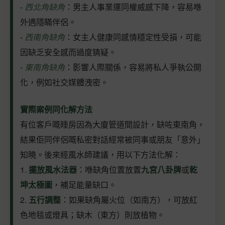
-
西北角缺角
：男主人事業運同權威感下降，容易喺
外遇隱瞞伴侶。
-
西南角缺角
：女主人健康同感情穩定性受損，可能
因缺乏安全感而過度猜疑。
-
東南角缺角
：影響人際關係，容易將私人爭執公開
化，例如社交媒體洩密。
實際案例同化解方法
有位客戶嘅睡房因為大廈管道間設計，缺咗東南角，
結果佢同伴侶嘅私密對話經常被同事或朋友「意外」
知曉。後來經風水師建議，用以下方法化解：
1.
擺放風水法器
：喺缺角位置放置
九宮八卦牌
或
乾
坤太極圖
，補足能量缺口。
2.
五行調整
：如果缺角屬火位（如南方），可放紅
色地毯或燈具；缺木（東方）則放植物。