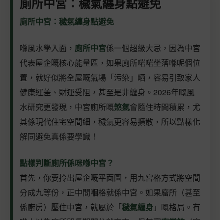
廁所中宮：穢氣纏身點避免
廁所中宮：穢氣纏身點避免
喺風水學入面，
廁所中宮
係一個超級大忌，因為中宮
代表屋企嘅核心能量區，如果廁所啱啱坐落喺呢個位
置，就好似將全屋嘅氣場「污染」晒，容易引致家人
健康運差、財運受阻，甚至是非纏身。2026年嘅風
水研究更發現，中宮廁所嘅
煞氣
會隨住時間積累，尤
其係現代住宅空間細，穢氣更容易擴散，所以點樣化
解同避免真係要學識！
點樣判斷廁所係咪喺中宮？
首先，你要拎出屋企嘅平面圖，用九宮格方式將空間
分成九等份，正中間嗰格就係中宮。如果廇所（甚至
係廚房）壓住中宮，就屬於「
穢氣纏身
」嘅格局。有