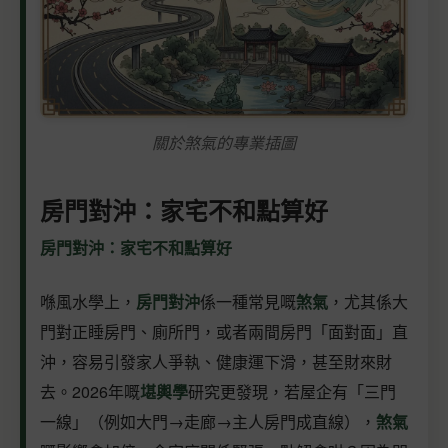
關於煞氣的專業插圖
房門對沖：家宅不和點算好
房門對沖：家宅不和點算好
喺風水學上，
房門對沖
係一種常見嘅
煞氣
，尤其係大
門對正睡房門、廁所門，或者兩間房門「面對面」直
沖，容易引發家人爭執、健康運下滑，甚至財來財
去。2026年嘅
堪輿學
研究更發現，若屋企有「三門
一線」（例如大門→走廊→主人房門成直線），
煞氣