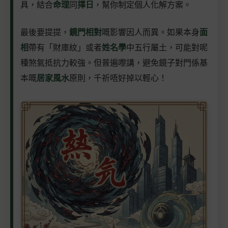
具，結合
命理
同
擇日
，幫你制定個人化解方案。
最後要提提，
鏡門相對
嘅影響因人而異。如果本身
面
相
帶有「財庫紋」或者
姓名學
中五行屬土，可能對呢
種煞氣抵抗力較強。但普遍嚟講，避免鏡子對門係基
本嘅
居家風水
原則，千祈唔好掉以輕心！