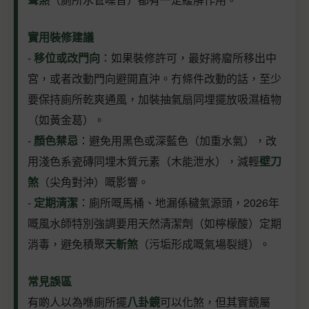
實用裝修建議
-
移位或改門向
：如果裝修許可，最好將廇所移出中
宮，或者改動門向避開直沖。冇條件改動的話，至少
要保持廁所乾爽通風，加裝抽氣扇同埋擺放吸濕植物
（如黃金葛）。
-
顏色禁忌
：避免用黑色或深藍色（加重水氣），改
用淺色系瓷磚同埋木質元素（木能泄水），減輕
壁刀
煞
（尖角對沖）嘅影響。
-
定期清潔
：廁所嘅馬桶、地漏係穢氣源頭，2026年
嘅風水師特別強調要用天然清潔劑（如檸檬酸）定期
消毒，避免積聚
天斬煞
（污垢形成嘅氣場裂縫）。
常見誤區
有啲人以為喺廁所擺
八卦鏡
可以化煞，但其實鏡屬