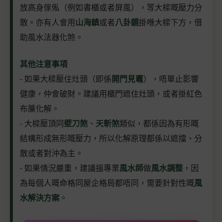
放高身傢俬（例如書櫃或者屏風），等大樑嘅壓力分
散。亦有人會用
山海鎮
或者
八卦鏡
掛喺大樑下方，借
助風水法器化煞。
其他注意事項
- 如果大樑壓住灶頭（即係
開門見竈
），唔單止影響
健康，仲會破財。建議用櫃門遮住灶頭，或者掛紅色
布簾化解。
- 大樑壓頂同
壁刀煞
、
天斬煞
類似，都係因為有形嘅
結構形成無形嘅壓力，所以化解原理都係以遮擋、分
散或者對沖為主。
- 如果情況嚴重，建議搵專業
風水師
做
風水調整
，因
為每個人嘅命格同屋企格局都唔同，需要針對性嘅
風
水解決方案
。