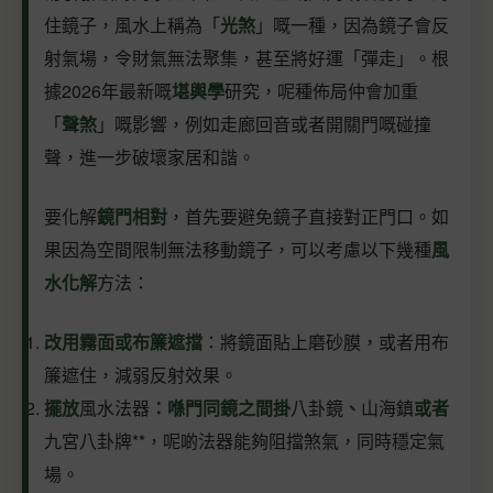
住鏡子，風水上稱為「
光煞
」嘅一種，因為鏡子會反
射氣場，令財氣無法聚集，甚至將好運「彈走」。根
據2026年最新嘅
堪輿學
研究，呢種佈局仲會加重
「
聲煞
」嘅影響，例如走廊回音或者開關門嘅碰撞
聲，進一步破壞家居和諧。
要化解
鏡門相對
，首先要避免鏡子直接對正門口。如
果因為空間限制無法移動鏡子，可以考慮以下幾種
風
水化解
方法：
改用霧面或布簾遮擋
：將鏡面貼上磨砂膜，或者用布
簾遮住，減弱反射效果。
擺放
風水法器
：喺門同鏡之間掛
八卦鏡
、
山海鎮
或者
九宮八卦牌**，呢啲法器能夠阻擋煞氣，同時穩定氣
場。