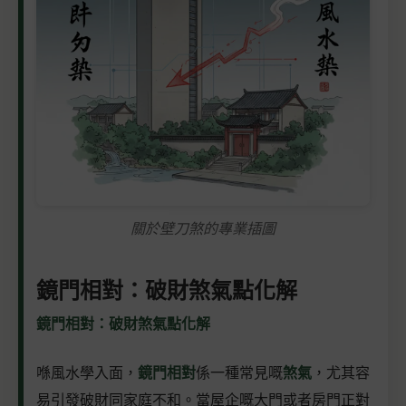
關於壁刀煞的專業插圖
鏡門相對：破財煞氣點化解
鏡門相對：破財煞氣點化解
喺風水學入面，
鏡門相對
係一種常見嘅
煞氣
，尤其容
易引發破財同家庭不和。當屋企嘅大門或者房門正對