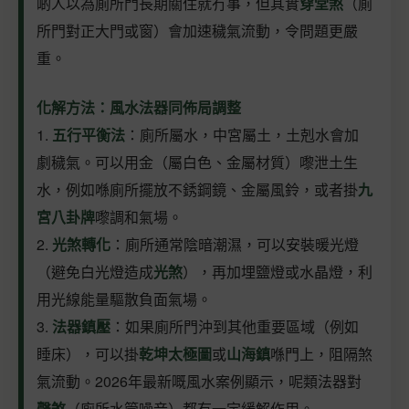
啲人以為廁所門長期關住就冇事，但其實
穿堂煞
（廁
所門對正大門或窗）會加速穢氣流動，令問題更嚴
重。
化解方法：風水法器同佈局調整
1.
五行平衡法
：廁所屬水，中宮屬土，土剋水會加
劇穢氣。可以用金（屬白色、金屬材質）嚟泄土生
水，例如喺廁所擺放不銹鋼鏡、金屬風鈴，或者掛
九
宮八卦牌
嚟調和氣場。
2.
光煞轉化
：廁所通常陰暗潮濕，可以安裝暖光燈
（避免白光燈造成
光煞
），再加埋鹽燈或水晶燈，利
用光線能量驅散負面氣場。
3.
法器鎮壓
：如果廁所門沖到其他重要區域（例如
睡床），可以掛
乾坤太極圖
或
山海鎮
喺門上，阻隔煞
氣流動。2026年最新嘅風水案例顯示，呢類法器對
聲煞
（廁所水管噪音）都有一定緩解作用。