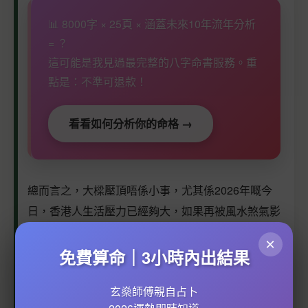
📊 8000字 × 25頁 × 涵蓋未來10年流年分析
= ？
這可能是我見過最完整的八字命書服務。重
點是：不準可退款！
看看如何分析你的命格 →
總而言之，大樑壓頂唔係小事，尤其係2026年嘅今
日，香港人生活壓力已經夠大，如果再被風水煞氣影
響，真係雪上加霜。所以，如果你發現屋企有大樑壓
×
頂嘅情況，千祈唔好掉以輕心，盡快用適當嘅方法化
免費算命｜3小時內出結果
解，等運勢可以順暢流動！
玄燊師傅親自占卜