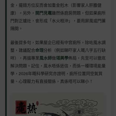
金，擺錯方位反而會加重金剋木（影響家人肝膽健
康）。另外，
開門見竈
雖然係廚房問題，但如果廁所
門對正爐灶，會形成「水火相沖」，要用屏風或門簾
隔開。
最後提多句，如果屋企已經有中宮廁所，除咗風水調
整，建議配合
命理
分析（例如睇吓家人嘅八字五行缺
咩），再搵專業
風水師
做
堪輿學
佈局，先至可以徹底
解決問題。記住，風水唔係迷信，而係一種環境能量
學，2026年嘅科學研究亦證明，廁所位置同空氣質
量、心理壓力有直接關係，真係唔可以睇小！