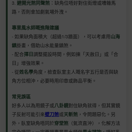
3.
避開光煞同聲煞
：缺角位唔好對住街燈或嘈雜馬
路，否則會加劇氣場外洩。
專業風水師嘅進階建議
- 如果缺角面積大（超過1/3牆面），可以考慮用
山海
鎮
掛畫，借助山水能量鎮煞。
- 配合
擇日
調整擺設時間，例如揀「天赦日」或「合
日」增強效果。
- 從
姓名學
角度，檢查臥室主人嘅名字五行是否與缺
角方位相沖，必要時用印章或飾品平衡。
常見誤區
好多人以為用鏡子或
八卦鏡
對住缺角就得，但其實鏡
子反射可能引來
壁刀煞
或
天斬煞
，令問題惡化。另
外，臥室缺角唔同於
穿堂煞
（氣流直沖），化解方法
完全唔同，一定要搵專業風水師做
風水諮詢
，唔好亂