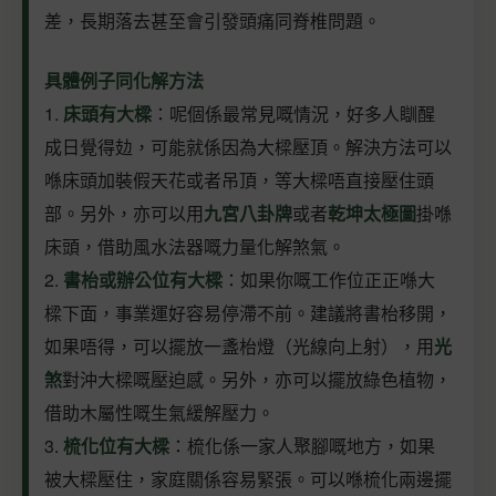
差，長期落去甚至會引發頭痛同脊椎問題。
具體例子同化解方法
1.
床頭有大樑
：呢個係最常見嘅情況，好多人瞓醒
成日覺得攰，可能就係因為大樑壓頂。解決方法可以
喺床頭加裝假天花或者吊頂，等大樑唔直接壓住頭
部。另外，亦可以用
九宮八卦牌
或者
乾坤太極圖
掛喺
床頭，借助風水法器嘅力量化解煞氣。
2.
書枱或辦公位有大樑
：如果你嘅工作位正正喺大
樑下面，事業運好容易停滯不前。建議將書枱移開，
如果唔得，可以擺放一盞枱燈（光線向上射），用
光
煞
對沖大樑嘅壓迫感。另外，亦可以擺放綠色植物，
借助木屬性嘅生氣緩解壓力。
3.
梳化位有大樑
：梳化係一家人聚腳嘅地方，如果
被大樑壓住，家庭關係容易緊張。可以喺梳化兩邊擺