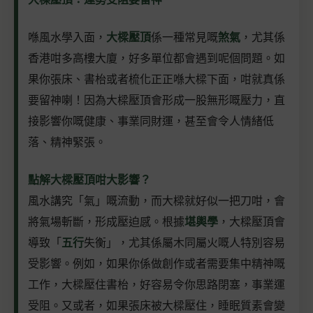
喺風水學入面，
大樑壓頂
係一種常見嘅
煞氣
，尤其係
香港咁多高樓大廈，好多單位都會遇到呢個問題。如
果你張床、書枱或者梳化正正喺大樑下面，咁就真係
要留神喇！因為大樑壓頂會形成一股無形嘅壓力，直
接影響你嘅健康、事業同財運，甚至會令人情緒低
落、精神緊張。
點解大樑壓頂咁大影響？
風水講究「氣」嘅流動，而大樑就好似一把刀咁，會
將氣場斬斷，形成壓迫感。根據
堪輿學
，大樑壓頂會
導致「
五行
失衡」，尤其係屬木同屬火嘅人特別容易
受影響。例如，如果你係做創作或者需要集中精神嘅
工作，大樑壓住書枱，好容易令你思路閉塞，事業運
受阻。又或者，如果張床被大樑壓住，睡眠質素會變