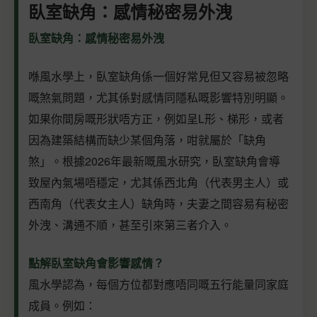
臥室缺角：感情秘密易外洩
臥室缺角：感情秘密易外洩
喺風水學上，臥室缺角係一個好常見但又容易被忽略
嘅煞氣問題，尤其係對感情同隱私嘅影響特別明顯。
如果你間房嘅形狀唔方正，例如呈L形、梯形，或者
因為建築結構而缺少某個角落，咁就屬於「缺角
煞」。根據2026年最新嘅風水研究，臥室缺角會導
致屋內氣場唔穩定，尤其係西北角（代表男主人）或
西南角（代表女主人）缺角時，夫妻之間容易有秘密
外洩、溝通不順，甚至引來第三者介入。
點解臥室缺角會影響感情？
風水學認為，每個方位都對應唔同嘅五行能量同家庭
成員。例如：