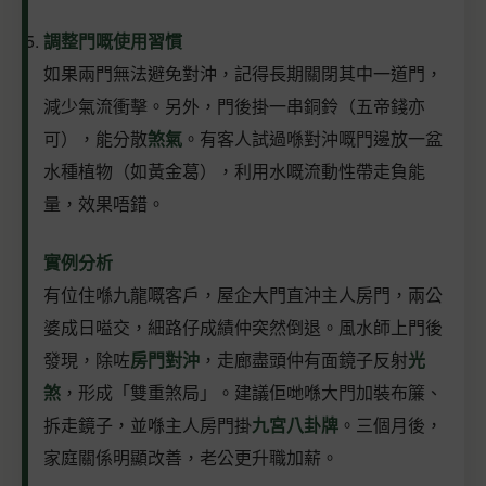
調整門嘅使用習慣
如果兩門無法避免對沖，記得長期關閉其中一道門，
減少氣流衝擊。另外，門後掛一串銅鈴（五帝錢亦
可），能分散
煞氣
。有客人試過喺對沖嘅門邊放一盆
水種植物（如黃金葛），利用水嘅流動性帶走負能
量，效果唔錯。
實例分析
有位住喺九龍嘅客戶，屋企大門直沖主人房門，兩公
婆成日嗌交，細路仔成績仲突然倒退。風水師上門後
發現，除咗
房門對沖
，走廊盡頭仲有面鏡子反射
光
煞
，形成「雙重煞局」。建議佢哋喺大門加裝布簾、
拆走鏡子，並喺主人房門掛
九宮八卦牌
。三個月後，
家庭關係明顯改善，老公更升職加薪。