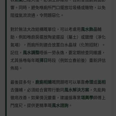
響。同時，避免喺廁所門口擺放垃圾桶或雜物，以免
阻擋氣流流通，令問題惡化。
對於無法大改結構嘅單位，可以考慮用
風水飾品
輔
助，例如喺廚房擺放陶瓷擺設（屬土）或鹽燈（淨化
氣場），而廁所則適合放置白水晶球（化煞招財）。
記住，
風水調整
唔係一勞永逸，要定期檢查同維護，
尤其係喺每年嘅
擇日
時段（例如立春前後）重新評估
佈局。
最後提多句，
廚廁相連
嘅問題唔可以單靠
命理
或
面相
去彌補，必須結合實際行動同
風水解決方案
，先能夠
徹底改善。如果情況嚴重，建議搵專業
堪輿學
師傅上
門度尺，提供更精準嘅
風水諮詢
。