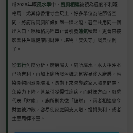
喺2026年嘅
風水學
中，
廚廁相連
被視為極度不利嘅
格局，尤其係香港寸金尺土，好多單位為咗節省空
間，將廚房同廁所設計到一牆之隔，甚至共用同一個
出入口。呢種格局唔單止會引發
煞氣
積聚，更會直接
影響住戶嘅健康同財運，堪稱「雙失守」嘅典型例
子。
從
五行
角度分析，廚房屬火，廁所屬水，水火相沖本
已唔吉利，再加上廁所嘅污穢之氣容易滲入廚房，污
染食物同煮食環境，長期下來會導致家人腸胃問題、
免疫力下降，甚至引發慢性疾病。而財運方面，廚房
代表「財庫」，廁所則象徵「破財」，兩者相連會令
財氣被沖散，容易使家庭開支大增、投資失利，或者
生意周轉不靈。