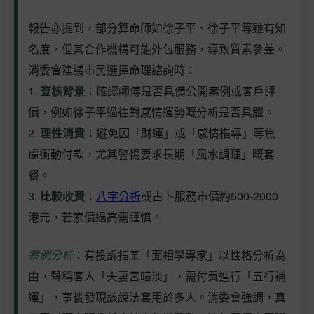
報告亦提到，部分算命師如徐子平、徐子平等雖有知
名度，但其合作機構可能外包服務，導致質素參差。
消委會建議市民選擇命理諮詢時：
1.
查核背景
：確認師傅是否具備公開案例或客戶評
價，例如徐子平過往對感情運勢嘅分析是否具體。
2.
理性消費
：避免因「財運」或「感情指導」等焦
慮衝動付款，尤其警惕要求長期「風水調理」嘅套
餐。
3.
比較收費
：
八字分析
或占卜服務市價約500-2000
港元，若索價過高需謹慎。
案例分析
：有投訴指某「面相學專家」以性格分析為
由，聲稱客人「夫妻宮暗淡」，需付費進行「五行補
運」，事後發現該說法套用於多人。消委會強調，真