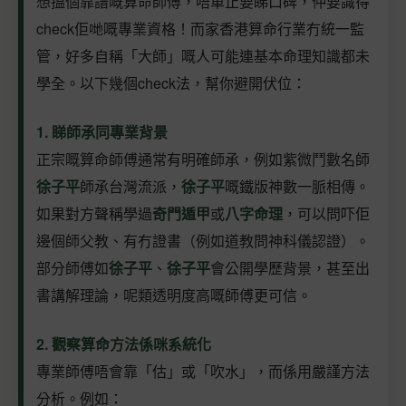
想搵個靠譜嘅算命師傅，唔單止要睇口碑，仲要識得
check佢哋嘅專業資格！而家香港算命行業冇統一監
管，好多自稱「大師」嘅人可能連基本命理知識都未
學全。以下幾個check法，幫你避開伏位：
1. 睇師承同專業背景
正宗嘅算命師傅通常有明確師承，例如紫微鬥數名師
徐子平
師承台灣流派，
徐子平
嘅鐵版神數一脈相傳。
如果對方聲稱學過
奇門遁甲
或
八字命理
，可以問吓佢
邊個師父教、有冇證書（例如道教問神科儀認證）。
部分師傅如
徐子平
、
徐子平
會公開學歷背景，甚至出
書講解理論，呢類透明度高嘅師傅更可信。
2. 觀察算命方法係咪系統化
專業師傅唔會靠「估」或「吹水」，而係用嚴謹方法
分析。例如：