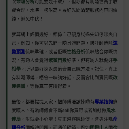
次
命理分析
可能要幾千蚊），但亦都有啲隱世高手收
費合理，水準一樣咁高。最好先問清楚服務內容同價
錢，避免中伏！
就算網上評價幾好，都係自己親身試過先知係咪夾自
己。例如，你可以先問一啲具體問題，睇吓師傅嘅
運
勢預測
係咪準確，或者佢嘅
性格分析
係咪貼合你嘅情
況。有啲人會覺得
紫微鬥數
好準，但有啲人就偏好
手
相學
，所以最好揀返最適合自己嘅方法。記住，真正
有料嘅師傅，唔會一味講好話，反而會比到實質嘅
改
運建議
，等你真正有所得着。
最後，都要提提大家，搵師傅唔該揀啲有
專業諮詢
態
度嘅人。有啲師傅會不斷sell你買嘢或者加錢做
風水
佈局
，咁就要小心啦！真正幫客嘅師傅，會專注喺
命
理分析
同解決問題，而唔係硬銷。例如
明燈山人
同
徐