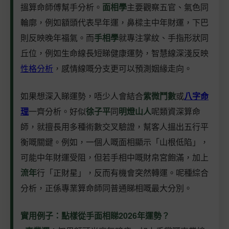
搵算命師傅幫手分析。
面相學
主要觀察五官、氣色同
輪廓，例如額頭代表早年運，鼻樑主中年財運，下巴
則反映晚年福氣。而
手相學
就專注掌紋、手指形狀同
丘位，例如生命線長短睇健康運勢，智慧線深淺反映
性格分析
，感情線嘅分支更可以預測姻緣走向。
如果想深入睇運勢，唔少人會結合
紫微鬥數
或
八字命
理
一齊分析。好似
徐子平
同
明燈山人
呢類資深算命
師，就擅長用多種術數交叉驗證，幫客人搵出五行平
衡嘅關鍵。例如，一個人嘅面相顯示「山根低陷」，
可能中年財運受阻，但若手相中嘅財帛宮飽滿，加上
流年
行「正財星」，反而有機會突然轉運。呢種綜合
分析，正係專業算命師同普通睇相嘅最大分別。
實用例子：點樣從手面相睇2026年運勢？