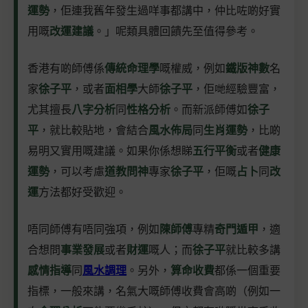
運勢
，佢連我舊年發生過咩事都講中，仲比咗啲好實
用嘅
改運建議
。」呢類具體回饋先至值得參考。
香港有啲師傅係
傳統命理學
嘅權威，例如
鐵版神數
名
家
徐子平
，或者
面相學
大師
徐子平
，佢哋經驗豐富，
尤其擅長
八字分析
同
性格分析
。而新派師傅如
徐子
平
，就比較貼地，會結合
風水佈局
同
生肖運勢
，比啲
易明又實用嘅建議。如果你係想睇
五行平衡
或者
健康
運勢
，可以考慮
道教問神
專家
徐子平
，佢嘅
占卜
同
改
運
方法都好受歡迎。
唔同師傅有唔同強項，例如
陳師傅
專精
奇門遁甲
，適
合想問
事業發展
或者
財運
嘅人；而
徐子平
就比較多講
感情指導
同
風水調理
。另外，
算命收費
都係一個重要
指標，一般來講，名氣大嘅師傅收費會高啲（例如一