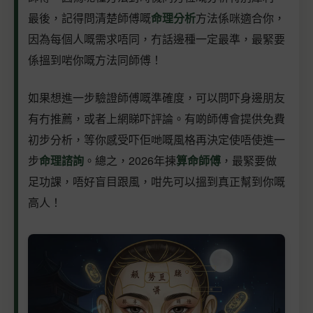
最後，記得問清楚師傅嘅
命理分析
方法係咪適合你，
因為每個人嘅需求唔同，冇話邊種一定最準，最緊要
係搵到啱你嘅方法同師傅！
如果想進一步驗證師傅嘅準確度，可以問吓身邊朋友
有冇推薦，或者上網睇吓評論。有啲師傅會提供免費
初步分析，等你感受吓佢哋嘅風格再決定使唔使進一
步
命理諮詢
。總之，2026年揀
算命師傅
，最緊要做
足功課，唔好盲目跟風，咁先可以搵到真正幫到你嘅
高人！