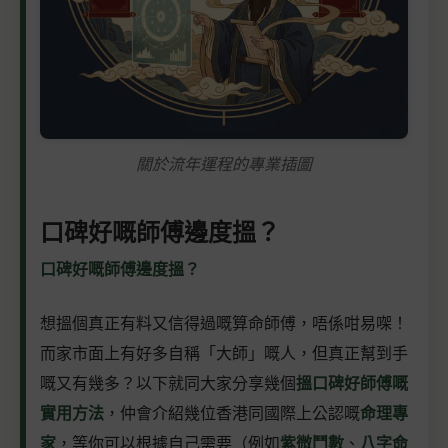
關於流年運程的專業插圖
口碑好嘅師傅邊度搵？
口碑好嘅師傅邊度搵？
想搵個真正有料又信得過嘅算命師傅，唔係咁易㗎！
而家市面上有好多自稱「大師」嘅人，但真正幫到手
嘅又有幾多？以下就同大家分享幾個
搵口碑好師傅嘅
實用方法
，仲會介紹幾位香港同國際上公認嘅
命理專
家
，等你可以根據自己需要（例如
紫微鬥數
、
八字命