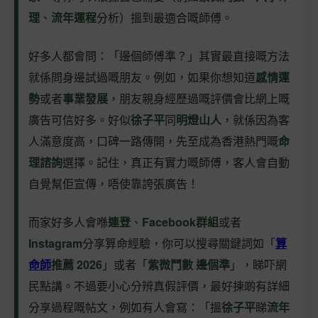
理
、
流年運程
分析）搵到最適合嘅師傅。
好多人都會問：「邊個師傅準？」其實最直接嘅方法
就係問身邊試過嘅朋友。例如，如果你想知道
感情運
勢
或者
事業發展
，朋友親身經歷過嘅評價會比網上嘅
廣告可信好多。好似
徐子平
同
明燈山人
，就係因為客
人滿意度高，口碑一路傳開，先至成為香港熱門嘅
命
理諮詢
選擇。記住，真正有實力嘅師傅，客人會自動
自覺幫佢宣傳，唔使靠誇張廣告！
而家好多人會喺
連登
、
Facebook群組
或者
Instagram
分享算命經驗，你可以搜尋關鍵詞如「
算
命師
推薦 2026
」或者「
紫微鬥數 邊個準
」，睇吓網
民點講。不過要小心分辨真假評價，最好揀啲有詳細
分享過程嘅帖文，例如有人會寫：「搵
徐子平
睇
流年