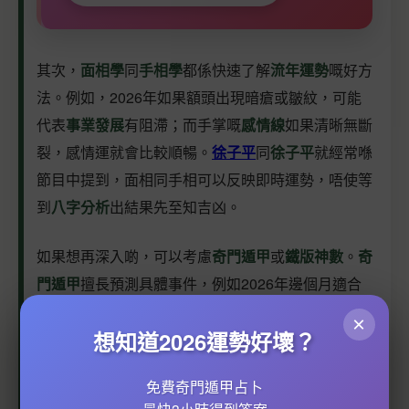
其次，
面相學
同
手相學
都係快速了解
流年運勢
嘅好方
法。例如，2026年如果額頭出現暗瘡或皺紋，可能
代表
事業發展
有阻滯；而手掌嘅
感情線
如果清晰無斷
裂，感情運就會比較順暢。
徐子平
同
徐子平
就經常喺
節目中提到，面相同手相可以反映即時運勢，唔使等
到
八字分析
出結果先至知吉凶。
如果想再深入啲，可以考慮
奇門遁甲
或
鐵版神數
。
奇
門遁甲
擅長預測具體事件，例如2026年邊個月適合
轉工、投資邊個行業；而
鐵版神數
就更神秘，據說連
×
想知道2026運勢好壞？
你一生有幾多個仔女都計到。
徐子平
同
徐子平
就係呢
方面嘅權威，唔少名人富豪都會搵佢哋指點迷津。
免費奇門遁甲占卜