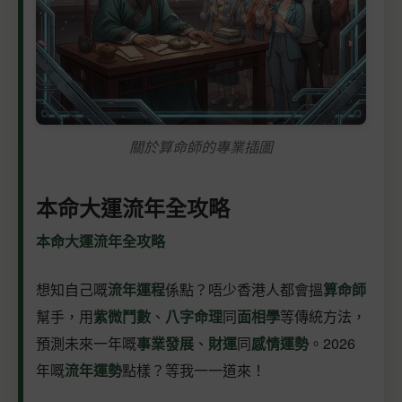
關於算命師的專業插圖
本命大運流年全攻略
本命大運流年全攻略
想知自己嘅
流年運程
係點？唔少香港人都會搵
算命師
幫手，用
紫微鬥數
、
八字命理
同
面相學
等傳統方法，
預測未來一年嘅
事業發展
、
財運
同
感情運勢
。2026
年嘅
流年運勢
點樣？等我一一道來！