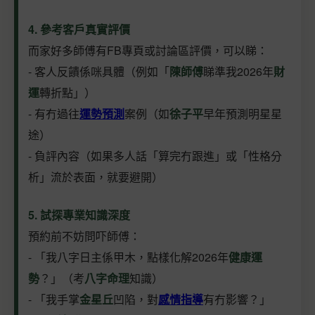
4. 參考客戶真實評價
而家好多師傅有FB專頁或討論區評價，可以睇：
- 客人反饋係咪具體（例如「
陳師傅
睇準我2026年
財
運
轉折點」）
- 有冇過往
運勢預測
案例（如
徐子平
早年預測明星星
途）
- 負評內容（如果多人話「算完冇跟進」或「性格分
析」流於表面，就要避開）
5. 試探專業知識深度
預約前不妨問吓師傅：
- 「我八字日主係甲木，點樣化解2026年
健康運
勢
？」（考
八字命理
知識）
- 「我手掌
金星丘
凹陷，對
感情指導
有冇影響？」