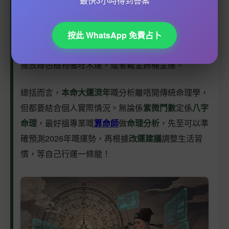
最快3小時得到答案
最後，
道教問神
同
占卜
都係香港人常用嘅方法。例
如，去黃大仙祠求籤，或者搵
陳師傅
呢類專業人士做
風水調理
，都可以幫你化解
流年
不利因素。2026年
按此 WhatsApp 免費占卜
如果
五行
失衡，可能要用
風水佈局
嚟增強運勢，例如
擺放綠色植物催旺木運，或者戴金飾補金運。
總括而言，
本命大運流年
嘅分析離唔開傳統命理學，
但都要結合個人實際情況。無論係
紫微鬥數
定係
八字
命理
，最好搵專業嘅
算命師
做
命理分析
，先至可以準
確預測2026年嘅運勢，再根據
改運建議
調整生活習
慣，等自己行運一條龍！