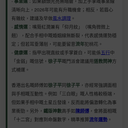
-
事業運
：如果額頭光亮無暗瘡，加上手掌嘅事業線
清晰向上，2026年可能有升職機會；相反，若眉心
有雜紋，建議及早做
風水調理
。
-
感情運
：嘴脣紅潤兼有「仰月紋」（嘴角微微上
翹），配合手相中嘅婚姻線無斷裂，代表感情運勢穩
定；但若耳垂薄削，可能要留意
流年
犯桃花。
-
健康運
：指甲出現直紋或手掌蒼白，可能係
五行
中
「金弱」嘅信號，
徐子平
嘅門派會建議用
道教問神
方
式補運。
香港出名嘅師傅如
徐子平
同
徐子平
，亦經常強調面相
與手相嘅互動性。例如「三白眼」嘅人性格較極端，
但如果手相中嘅土星丘發達，反而能將偏激轉化為事
業衝勁。另外，
鐵版神數
高手如
陳師傅
，會將面相嘅
「十二宮」對應到命盤數字，精準推算
流年運勢
。