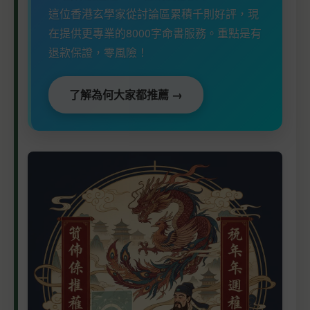
這位香港玄學家從討論區累積千則好評，現
在提供更專業的8000字命書服務。重點是有
退款保證，零風險！
了解為何大家都推薦 →