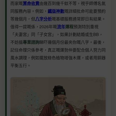
而家嘅
算命收費
由幾百到幾千蚊不等，視乎師傅名氣
同服務內容。例如，
鐵版神數
嘅詳細批命可能要預約
等幾個月，但
八字分析
嘅基礎服務通常即日有結果。
值得一提嘅係，2026年嘅
流年
運程
預測特別重視
「夫妻宮」同「子女宮」，如果計劃結婚或生BB，
不妨搵
專業諮詢
睇吓邊個月份最夾你嘅八字。最後，
記住命理只係參考，真正嘅運勢仲要配合個人努力同
風水調理，例如擺放綠色植物增強木運，或者用銅器
平衡五行。