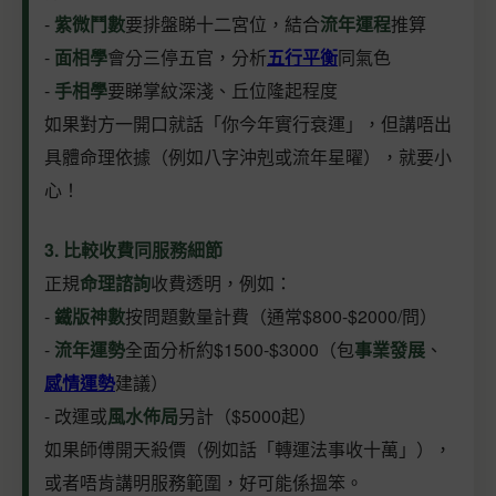
-
紫微鬥數
要排盤睇十二宮位，結合
流年運程
推算
-
面相學
會分三停五官，分析
五行平衡
同氣色
-
手相學
要睇掌紋深淺、丘位隆起程度
如果對方一開口就話「你今年實行衰運」，但講唔出
具體命理依據（例如八字沖剋或流年星曜），就要小
心！
3. 比較收費同服務細節
正規
命理諮詢
收費透明，例如：
-
鐵版神數
按問題數量計費（通常$800-$2000/問）
-
流年運勢
全面分析約$1500-$3000（包
事業發展
、
感情運勢
建議）
- 改運或
風水佈局
另計（$5000起）
如果師傅開天殺價（例如話「轉運法事收十萬」），
或者唔肯講明服務範圍，好可能係搵笨。