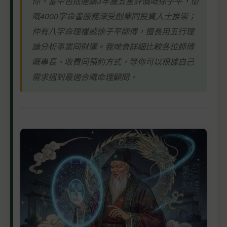
你。當中包括連續3年獲五星評價嘅徐子平，佢
嘅4000字命書服務深受創業同投資人士推崇；
仲有八字命理權威徐子平師傅，擅長用五行理
論分析事業同財運。我哋會詳細比較各位師傅
嘅專長、收費同預約方式，等你可以根據自己
需求搵到最適合嘅命理顧問。