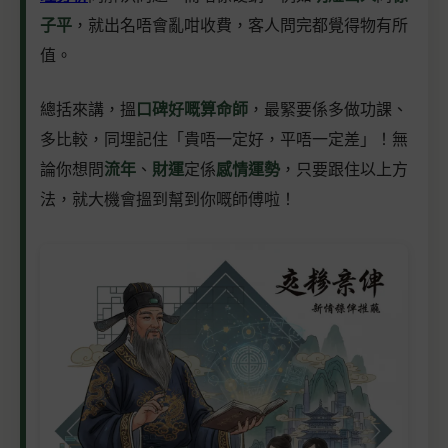
子平
，就出名唔會亂咁收費，客人問完都覺得物有所
值。
總括來講，搵
口碑好嘅算命師
，最緊要係多做功課、
多比較，同埋記住「貴唔一定好，平唔一定差」！無
論你想問
流年
、
財運
定係
感情運勢
，只要跟住以上方
法，就大機會搵到幫到你嘅師傅啦！