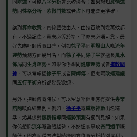
同
財運
，可能
八字分析
會比較適合；如果想知
感情運
勢
同
性格分析
，
紫微鬥數
或者
占卜
可能會更準確。
講到
算命收費
，真係豐儉由人，由幾百蚊到幾萬蚊都
有。不過記住，貴未必等於準，平亦未必唔可靠。最
好先睇吓師傅嘅口碑，例如
徐子平
同
明燈山人
喺
流年
運勢
預測方面幾出名，而
徐子平
同
徐子平
就擅長
風水
佈局
同
生肖運勢
。如果你係想問
健康運勢
或者
道教問
神
，可以考慮搵
徐子平
或者
陳師傅
，佢哋嘅
改運建議
同
五行平衡
分析都幾受歡迎。
另外，揀師傅嘅時候，可以留意吓佢哋有冇提供
專業
諮詢
嘅詳細案例。例如，
徐子平
嘅
鐵版神數
出名精
準，尤其係對
感情指導
同
運勢預測
有獨到見解。如果
你係想睇
流年
嘅整體趨勢，不妨搵啲專攻
奇門遁甲
嘅
師傅，因為呢種方法對時機同方位嘅分析特別犀利。