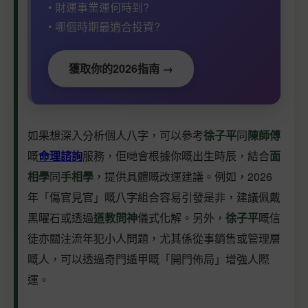
• 財運事業運何時到?
• 哪個時期最適合投資?
獲取你的2026指南 →
如果想深入分析個人八字，可以參考
徐子平
同
陳師傅
嘅
命理諮詢
服務，佢哋會根據你嘅出生時辰，結合
面
相學
同
手相學
，提供具體嘅改運建議。例如，2026
年「傷官見官」嘅八字組合容易引發是非，建議佩戴
黑曜石或透過
道教問神
儀式化解。另外，
徐子平
嘅信
徒亦關注流年犯小人問題，尤其係從事銷售或管理層
嘅人，可以透過奇門遁甲嘅「開門佈局」增強人際
運。