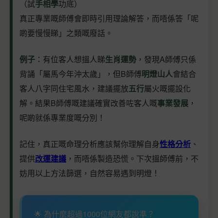
（試
手相學
功底）
真正專業嘅師傅會即時引用理論解答，而唔係答「呢
啲要慢慢睇」之類嘅廢話。
例子
：有位客人想搵人睇
生肖運勢
，發現A師傅只係
背誦「屬馬今年沖太歲」，但B師傅
明燈山人
會結合
客人八字同住宅風水，建議擺放
五行
屬火嘅擺設化
解。結果B師傅嘅建議確實改善咗客人嘅
事業發展
，
呢啲就係專業度嘅分別！
記住，真正嘅命理分析應該幫你理解自身
性格分析
、
提供
改運建議
，而唔係製造恐慌。下次搵師傅前，不
妨用以上方法篩選，自然容易遇到明燈！
🌟 為什麼超過1000位網友都說準？