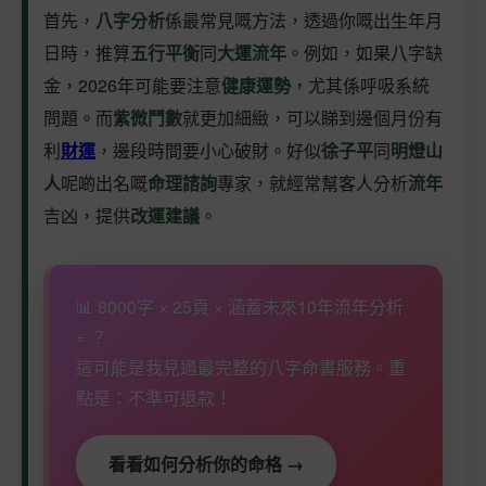
首先，
八字分析
係最常見嘅方法，透過你嘅出生年月
日時，推算
五行平衡
同
大運流年
。例如，如果八字缺
金，2026年可能要注意
健康運勢
，尤其係呼吸系統
問題。而
紫微鬥數
就更加細緻，可以睇到邊個月份有
利
財運
，邊段時間要小心破財。好似
徐子平
同
明燈山
人
呢啲出名嘅
命理諮詢
專家，就經常幫客人分析
流年
吉凶，提供
改運建議
。
📊 8000字 × 25頁 × 涵蓋未來10年流年分析
= ？
這可能是我見過最完整的八字命書服務。重
點是：不準可退款！
看看如何分析你的命格 →