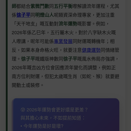
師
都結合
紫微鬥數
同
五行平衡
嚟解讀流年運程，尤其
係
徐子平
同
明燈山人
呢類資深命理專家，更加注重
「天干地支」嘅互動對
流年運勢
嘅影響。例如，
2026年係乙巳年，五行屬木火，對於八字缺木火嘅
人嚟講，呢年可能係
事業發展
同財運嘅轉機年；相
反，如果本身命格火旺，就要注意
健康運勢
同情緒管
理。
徐子平
嘅鐵版神數同
徐子平
嘅風水佈局亦強調，
2026年嘅吉凶方位會因應流年變化而調整，例如正
南方位利財運，但犯太歲嘅生肖（如蛇、猴）就要避
開動土或裝修。
😰 2026年運勢會更好還是更差？
與其擔心未來，不如提前知道：
• 今年運勢是好是壞?