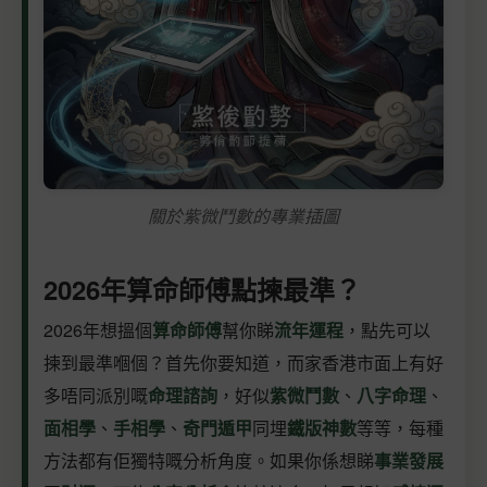
關於紫微鬥數的專業插圖
2026年算命師傅點揀最準？
2026年想搵個
算命師傅
幫你睇
流年運程
，點先可以
揀到最準嗰個？首先你要知道，而家香港市面上有好
多唔同派別嘅
命理諮詢
，好似
紫微鬥數
、
八字命理
、
面相學
、
手相學
、
奇門遁甲
同埋
鐵版神數
等等，每種
方法都有佢獨特嘅分析角度。如果你係想睇
事業發展