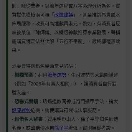
師」嘅從業者，以流年運程或八字命理分析為名，實
質提供模棱兩可嘅「
改運建議
」，甚至推銷昂貴風水
佈局服務，收費可高達數萬港元。例如，有消費者反
映被某位「陳師傅」以鐵版神數推算事業發展，聲稱
需購買特定法器化解「五行不平衡」，最終卻毫無效
果。
消委會特別點名幾類常見陷阱：
-
模糊預測
：利用
流年運勢
、生肖運勢等大範圍描述
（例如「2026年有貴人相助」），讓消費者自行對
號入座。
-
恐嚇式營銷
：透過道教問神或奇門遁甲手法，誇大
健康運勢
危機，誘使購買符咒或法事服務。
-
假借名人背書
：冒用明燈山人、徐子平等知名師傅
名義，或聲稱傳承自
徐子平
流派，實則無從考證。