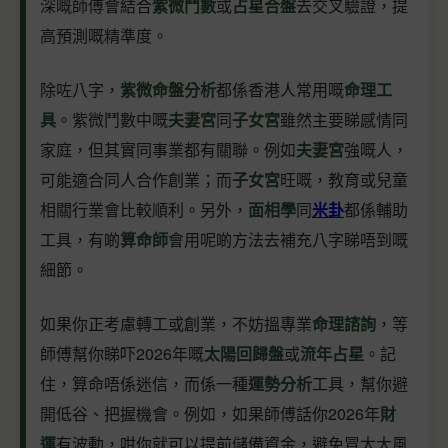
深嘅師傅會結合
紫微鬥數
或
占星合盤
去交叉驗證，提
高預測嘅精準度。
除咗八字，
紫微命盤分析
都係香港人常用嘅
命理工
具
。紫微鬥數中嘅
夫妻宮
同
子女宮
雖然主要睇感情同
家庭，但其實同事業都有關聯。例如
夫妻宮
強嘅人，
可能適合同人合作創業；而
子女宮
旺嘅，教育或兒童
相關行業會比較順利。另外，
面相學
同
米卦
都係輔助
工具，有啲
算命師
會用呢啲方法去補充八字睇唔到嘅
細節。
如果你正考慮轉工或創業，不妨搵專業
命理諮詢
，等
師傅幫你睇吓2026年嘅
太陽回歸盤
或
流年占星
。記
住，算命唔係迷信，而係一種
運勢分析
工具，幫你避
開低谷、把握機會。例如，如果師傅話你2026年
財
運
有波動，咁你就可以提前儲備資金，避免冒太大風