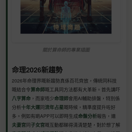
關於算命師的專業插圖
命理2026新趨勢
2026年命理界嘅新趨勢真係百花齊放，傳統同科技
嘅結合令
算命師
嘅工具同方法都有大革新。首先講吓
八字算命
，而家唔少
命理師
會用AI輔助排盤，特別係
分析
十年大運
同
流年占星
嘅時候，精準度提升咗好
多。例如有啲APP可以即時生成
命盤分析
報告，連
夫妻宮
同
子女宮
嘅互動都睇得清清楚楚，對於想了解