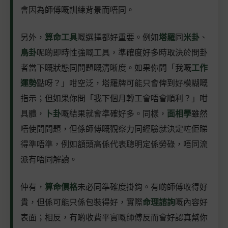
會因為師傅嘅訓練背景而唔同。
另外，
算命工具
嘅選擇都好重要。例如
塔羅
同
米卦
、
鳥卦
呢啲即時性強嘅工具，準確度好多時取決於問卦
者當下嘅狀態同問題嘅清晰度。如果你問「我嘅
工作
運勢
點呀？」咁空泛，塔羅牌可能只會俾到好模糊嘅
指示；但如果你問「我下個月轉工會唔會順利？」咁
具體，
卜卦
嘅結果就會準確好多。同樣，
面相學
雖然
唔使問問題，但係師傅嘅觀察力同經驗就決定咗佢睇
得準唔準，例如額頭高係代表聰明定係勞碌，唔同流
派有唔同解讀。
仲有，
算命價格
未必同準確度掛鈎。有啲師傅收得好
貴，但係可能只係包裝得好，實際
命理諮詢
嘅內容好
表面；相反，有啲收費平實嘅師傅反而會好認真幫你