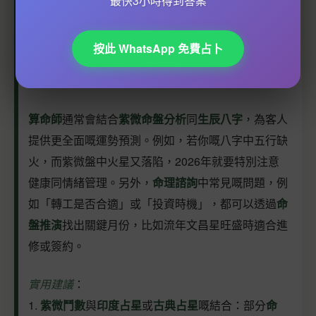
最快3小時得到答案
免因小事累積成矛盾。
-
破軍星
坐守財帛宮者，今年適合突破傳統賺錢模
按此 WhatsApp 免費占卜
式，但需配合
八字算命
中嘅
十年大運
一併分析，避免
冒進。
算命師
通常會結合
紫微命盤分析
同
生辰八字
，為客人
提供更全面嘅運勢預測。例如，若你嘅八字中五行缺
火，而紫微盤中火星又落陷，2026年就要特別注意
健康同情緒管理。另外，
命理諮詢
中常見嘅問題，例
如「轉工是否合適」或「投資時機」，都可以透過
命
盤推演
找出關鍵月份，比如流年文昌星旺盛時適合進
修或簽約。
實用建議
：
1.
紫微鬥數
與
印度占星
或
古典占星
嘅結合：部分
命