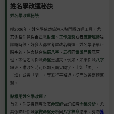
姓名學改運秘訣
姓名學改運秘訣
喺2026年，姓名學依然係港人熱門嘅改運工具，尤
其係當你覺得自己嘅
財運
、
工作運勢
或者
感情運勢
唔
順嘅時候，好多人都會考慮改名轉運。姓名學唔單止
睇字義，仲會結合
生辰八字
、
五行
同
紫微鬥數
嘅原
理，等個名同你嘅
命盤
更加夾。例如，如果你嘅
八字
缺火，咁改名時可以加入屬火嘅字，比如「炎」、
「煒」或者「晴」，等五行平衡返，從而改善整體運
勢。
點樣用姓名學改運？
首先，你要搵個專業嘅
命理師
做詳細嘅
命盤分析
，尤
其係睇吓你嘅
紫微命盤分析
同
八字算命
結果。有啲
算