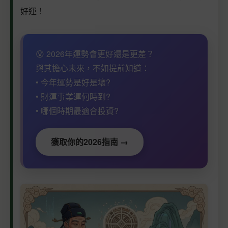
好運！
😰 2026年運勢會更好還是更差？
與其擔心未來，不如提前知道：
• 今年運勢是好是壞?
• 財運事業運何時到?
• 哪個時期最適合投資?
獲取你的2026指南 →