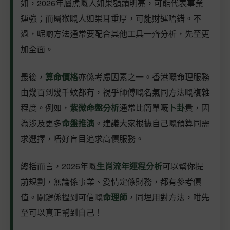
如，2026年屬虎嘅人如果額頭明亮，可能代表事業
運強；而屬猴嘅人如果耳垂厚，可能財運唔錯。不
過，呢啲方法通常要配合其他工具一齊分析，先至更
加全面。
最後，
算命價格
亦係考慮因素之一。香港嘅命理服務
由幾百到幾千蚊都有，視乎師傅嘅名氣同方法嘅複雜
程度。例如，
紫微命盤分析
通常比簡單嘅
卜卦
貴，因
為涉及更多
命盤推演
。建議大家根據自己嘅預算同需
求選擇，唔好盲目追求高價服務。
總括而言，2026年嘅
生肖流年運程分析
可以幫你提
前規劃，無論係事業、愛情定係財務，都有參考價
值。關鍵係搵到可信嘅
命理師
，同埋用對方法，咁先
至可以真正幫到自己！