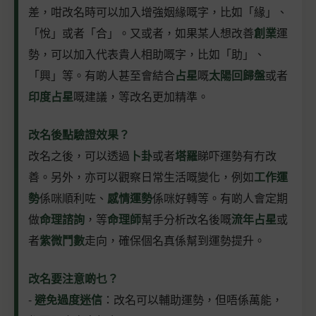
差，咁改名時可以加入增強姻緣嘅字，比如「緣」、
「悅」或者「合」。又或者，如果某人想改善
創業
運
勢，可以加入代表貴人相助嘅字，比如「助」、
「興」等。有啲人甚至會結合
占星
嘅
太陽回歸盤
或者
印度占星
嘅建議，等改名更加精準。
改名後點驗證效果？
改名之後，可以透過
卜卦
或者
塔羅
睇吓運勢有冇改
善。另外，亦可以觀察日常生活嘅變化，例如
工作運
勢
係咪順利咗、
感情運勢
係咪好轉等。有啲人會定期
做
命理諮詢
，等
命理師
幫手分析改名後嘅
流年占星
或
者
紫微鬥數
走向，確保個名真係幫到運勢提升。
改名要注意啲乜？
-
避免過度迷信
：改名可以輔助運勢，但唔係萬能，