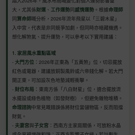
踏入2026年，風水布局嘅變化對個人運勢影響重
大，尤其係
財運
、
工作運勢
同
感情運勢
。根據
命理師
同
算命師
嘅分析，2026年流年飛星以「三碧木星」
入中宮，代表是非同競爭加劇，但同時亦暗藏機遇。
想化解煞氣、提升運勢，可以參考以下實用建議：
1. 家居風水重點區域
-
大門方位
：2026年正東為「五黃煞」位，切忌擺放
紅色或電器，建議放銅製風鈴或六帝錢化解。若大門
開正東，可加設灰色地墊減輕衝擊。
-
財位布局
：東南方係「八白財星」位，適合擺放流
水擺設或綠色植物（如發財樹），但避免雜物堆積。
命理諮詢
中常見嘅錯誤係將財位當儲物區，反而阻擋
財氣。
-
夫妻宮
與
子女宮
：西南方主家庭關係，可放粉水晶
或全家福增強和諧；正西方影響子女緣，若計劃生