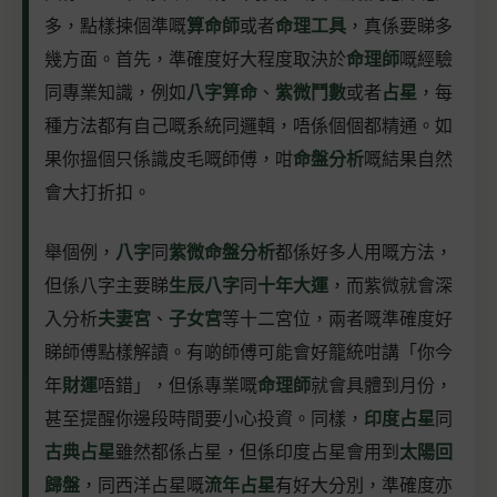
多，點樣揀個準嘅
算命師
或者
命理工具
，真係要睇多
幾方面。首先，準確度好大程度取決於
命理師
嘅經驗
同專業知識，例如
八字算命
、
紫微鬥數
或者
占星
，每
種方法都有自己嘅系統同邏輯，唔係個個都精通。如
果你搵個只係識皮毛嘅師傅，咁
命盤分析
嘅結果自然
會大打折扣。
舉個例，
八字
同
紫微命盤分析
都係好多人用嘅方法，
但係八字主要睇
生辰八字
同
十年大運
，而紫微就會深
入分析
夫妻宮
、
子女宮
等十二宮位，兩者嘅準確度好
睇師傅點樣解讀。有啲師傅可能會好籠統咁講「你今
年
財運
唔錯」，但係專業嘅
命理師
就會具體到月份，
甚至提醒你邊段時間要小心投資。同樣，
印度占星
同
古典占星
雖然都係占星，但係印度占星會用到
太陽回
歸盤
，同西洋占星嘅
流年占星
有好大分別，準確度亦