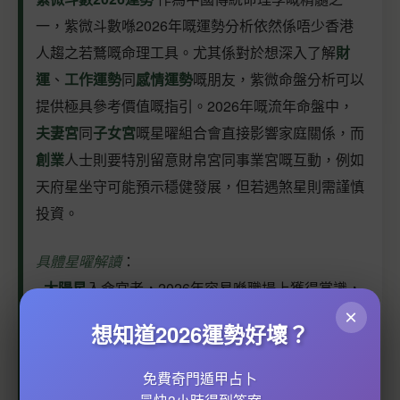
一，紫微斗數喺2026年嘅運勢分析依然係唔少香港
人趨之若鶩嘅命理工具。尤其係對於想深入了解
財
運
、
工作運勢
同
感情運勢
嘅朋友，紫微命盤分析可以
提供極具參考價值嘅指引。2026年嘅流年命盤中，
夫妻宮
同
子女宮
嘅星曜組合會直接影響家庭關係，而
創業
人士則要特別留意財帛宮同事業宮嘅互動，例如
天府星坐守可能預示穩健發展，但若遇煞星則需謹慎
投資。
具體星曜解讀
：
-
太陽星
入命宮者，2026年容易喺職場上獲得賞識，
尤其係從事創意或管理行業，但要注意避免過度自信
×
想知道2026運勢好壞？
導致決策失誤。
-
天同星
化祿嘅朋友，感情運勢較為順遂，單身者有
免費奇門遁甲占卜
望遇正緣，已婚者則需留意
家庭關係
嘅細微變化，避