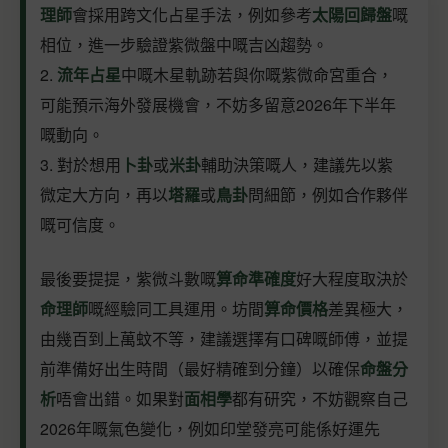
理師
會採用跨文化占星手法，例如參考
太陽回歸盤
嘅
相位，進一步驗證紫微盤中嘅吉凶趨勢。
2.
流年占星
中嘅木星軌跡若與你嘅紫微命宮重合，
可能預示海外發展機會，不妨多留意2026年下半年
嘅動向。
3. 對於想用
卜卦
或
米卦
輔助決策嘅人，建議先以紫
微定大方向，再以
塔羅
或
鳥卦
問細節，例如合作夥伴
嘅可信度。
最後要提提，紫微斗數嘅
算命準確度
好大程度取決於
命理師
嘅經驗同工具運用。坊間
算命價格
差異極大，
由幾百到上萬蚊不等，建議選擇有口碑嘅師傅，並提
前準備好出生時間（最好精確到分鐘）以確保
命盤分
析
唔會出錯。如果對
面相學
都有研究，不妨觀察自己
2026年嘅氣色變化，例如印堂發亮可能係好運先