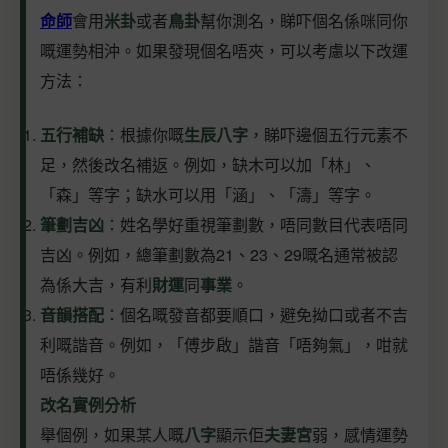
命師
會用
米卦
或者
鳥卦
幫你測名，睇吓個名係咪同你
嘅運勢相沖。如果發現個名唔夾，可以考慮以下改運
方法：
五行補缺
：根據你嘅
生辰八字
，睇吓邊個五行元素不
足，然後改名補返。例如，缺木可以加「林」、
「森」等字；缺水可以用「涵」、「濤」等字。
筆劃吉凶
：姓名學好重視筆劃數，唔同數目代表唔同
吉凶。例如，總筆劃數為21、23、29嘅名通常被認
為係大吉，有利
財運
同
事業
。
音韻搭配
：個名嘅發音都要順口，避免拗口或者不吉
利嘅諧音。例如，「傅步啟」諧音「唔夠氣」，咁就
唔係幾好。
改名實例分析
舉個例，如果某人嘅
八字
顯示佢
夫妻宮
弱，感情運勢