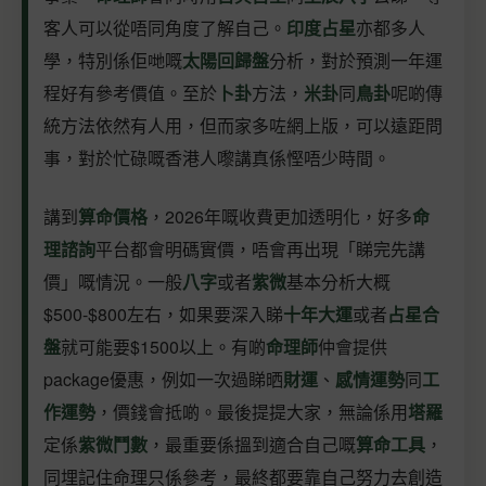
客人可以從唔同角度了解自己。
印度占星
亦都多人
學，特別係佢哋嘅
太陽回歸盤
分析，對於預測一年運
程好有參考價值。至於
卜卦
方法，
米卦
同
鳥卦
呢啲傳
統方法依然有人用，但而家多咗網上版，可以遠距問
事，對於忙碌嘅香港人嚟講真係慳唔少時間。
講到
算命價格
，2026年嘅收費更加透明化，好多
命
理諮詢
平台都會明碼實價，唔會再出現「睇完先講
價」嘅情況。一般
八字
或者
紫微
基本分析大概
$500-$800左右，如果要深入睇
十年大運
或者
占星合
盤
就可能要$1500以上。有啲
命理師
仲會提供
package優惠，例如一次過睇晒
財運
、
感情運勢
同
工
作運勢
，價錢會抵啲。最後提提大家，無論係用
塔羅
定係
紫微鬥數
，最重要係搵到適合自己嘅
算命工具
，
同埋記住命理只係參考，最終都要靠自己努力去創造