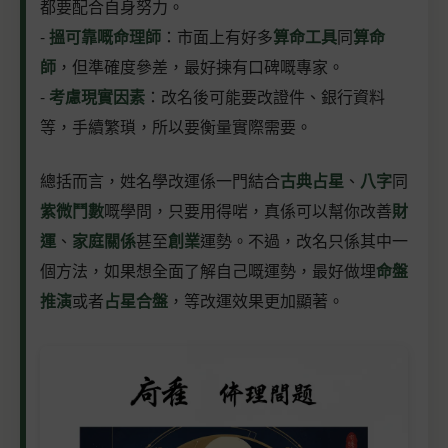
都要配合自身努力。
-
搵可靠嘅命理師
：市面上有好多
算命工具
同
算命
師
，但準確度參差，最好揀有口碑嘅專家。
-
考慮現實因素
：改名後可能要改證件、銀行資料
等，手續繁瑣，所以要衡量實際需要。
總括而言，姓名學改運係一門結合
古典占星
、
八字
同
紫微鬥數
嘅學問，只要用得啱，真係可以幫你改善
財
運
、
家庭關係
甚至
創業
運勢。不過，改名只係其中一
個方法，如果想全面了解自己嘅運勢，最好做埋
命盤
推演
或者
占星合盤
，等改運效果更加顯著。