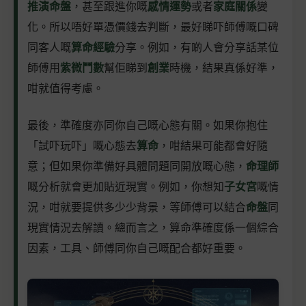
推演命盤
，甚至跟進你嘅
感情運勢
或者
家庭關係
變
化。所以唔好單憑價錢去判斷，最好睇吓師傅嘅口碑
同客人嘅
算命經驗
分享。例如，有啲人會分享話某位
師傅用
紫微鬥數
幫佢睇到
創業
時機，結果真係好準，
咁就值得考慮。
最後，準確度亦同你自己嘅心態有關。如果你抱住
「試吓玩吓」嘅心態去
算命
，咁結果可能都會好隨
意；但如果你準備好具體問題同開放嘅心態，
命理師
嘅分析就會更加貼近現實。例如，你想知
子女宮
嘅情
況，咁就要提供多少少背景，等師傅可以結合
命盤
同
現實情況去解讀。總而言之，算命準確度係一個綜合
因素，工具、師傅同你自己嘅配合都好重要。