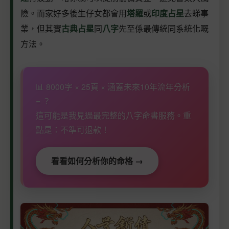
險。而家好多後生仔女都會用
塔羅
或
印度占星
去睇事
業，但其實
古典占星
同
八字
先至係最傳統同系統化嘅
方法。
📊 8000字 × 25頁 × 涵蓋未來10年流年分析
= ？
這可能是我見過最完整的八字命書服務。重
點是：不準可退款！
看看如何分析你的命格 →