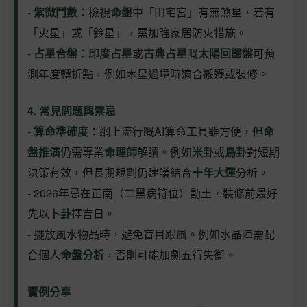
-
紫微鬥數
：檢視
命盤
中「田宅宮」有無煞星，若有
「火星」或「鈴星」，需加強家居防火措施。
-
占星合盤
：
印度占星
或
古典占星
嘅
太陽回歸盤
可預
測年度轉折點，例如木星過境時適合搬遷或裝修。
4. 常見問題與禁忌
-
算命準確度
：網上流行嘅AI算命工具雖方便，但
命
盤推演
仍需專業
命理師
解讀。例如
米卦
或
鳥卦
對短期
決策有效，但長期規劃仍建議結合
十年大運
分析。
- 2026年忌在正南（二黑病符位）動土，裝修前最好
先以
卜卦
擇吉日。
- 擺放風水物品時，避免盲目跟風。例如水晶陣需配
合個人
命盤分析
，否則可能加劇五行失衡。
實例分享