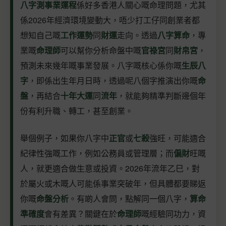
八字測事業運程
係好多香港人關心嘅命理問題，尤其
係2026年經濟環境變動大，唔少打工仔同創業者都
想知自己嘅
工作運勢
同
財運
走向。透過
八字算命
，專
業嘅
命理師
可以幫你分析命盤中嘅
官祿宮
同
財帛宮
，
預測未來幾年嘅事業發展。八字嘅核心係你嘅
生辰八
字
，即係出生年月日時，透過呢八個字推演出你嘅
命
盤
，再結合
十年大運
同
流年
，就能夠精準判斷邊個年
份有利升職、轉工，甚至創業。
舉個例子，如果你八字中
正官
或
七殺
強旺，可能適合
紀律性強嘅工作，例如公務員或管理層；而
偏財
旺嘅
人，就更適合做生意或投資。2026年流年乙巳，對
於屬火或木嘅人可能係事業突破年，但具體都要睇返
你嘅
命盤分析
。有啲人會問，點解同一個八字，
算命
準確度
會有差異？關鍵在於
命理師
嘅經驗同功力，資