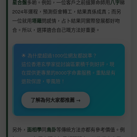
星合盤
多啲。例如，一位客戶之前搵算命師用
八字
睇
2024年運程，預測佢會轉工，結果真係成真；而另
一位就用
塔羅
問感情，占卜結果同實際發展都好吻
合。所以，選擇適合自己嘅方法好重要。
🌟 為什麼超過1000位網友都說準？
這位香港玄學家從討論區累積千則好評，現
在提供更專業的8000字命書服務。重點是有
退款保證，零風險！
了解為何大家都推薦 →
另外，
面相學
同
鳥卦
等傳統方法亦都有參考價值。例