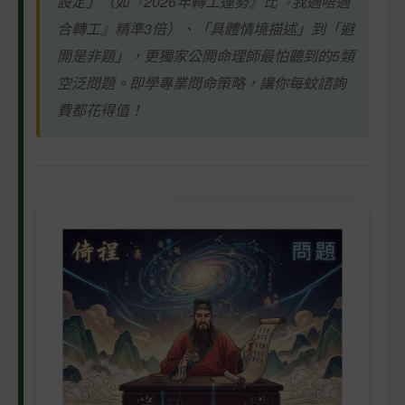
設定」（如『2026年轉工運勢』比『我適唔適
合轉工』精準3倍）、「具體情境描述」到「避
開是非題」，更獨家公開命理師最怕聽到的5類
空泛問題。即學專業問命策略，讓你每蚊諮詢
費都花得值！