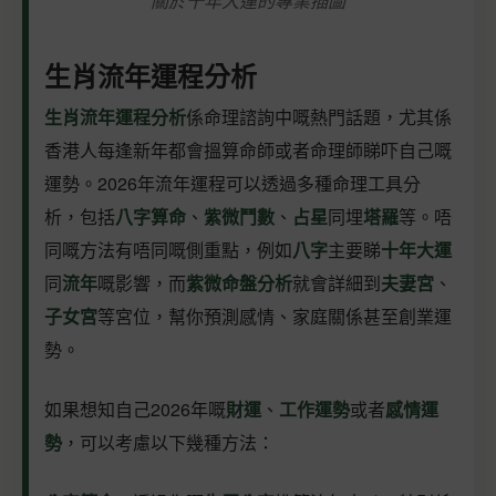
關於十年大運的專業插圖
生肖流年運程分析
生肖流年運程分析
係命理諮詢中嘅熱門話題，尤其係
香港人每逢新年都會搵算命師或者命理師睇吓自己嘅
運勢。2026年流年運程可以透過多種命理工具分
析，包括
八字算命
、
紫微鬥數
、
占星
同埋
塔羅
等。唔
同嘅方法有唔同嘅側重點，例如
八字
主要睇
十年大運
同
流年
嘅影響，而
紫微命盤分析
就會詳細到
夫妻宮
、
子女宮
等宮位，幫你預測感情、家庭關係甚至創業運
勢。
如果想知自己2026年嘅
財運
、
工作運勢
或者
感情運
勢
，可以考慮以下幾種方法：