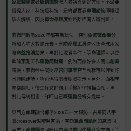
家庭關係
或者
感情運勢
嘅人嚟講真係好方便。不過要
提提大家，科技還科技，最終都要靠
命理諮詢
師嘅經
驗去解讀，因為
算命準確度
始終離唔開人嘅判斷。
紫微鬥數
喺2026年都有新玩法，特別係
紫微命盤分
析
加入咗大數據元素。有啲
命理工具
會收集全球用家
嘅
命盤推演
結果，再對比現實事件，等
命理師
可以更
準確預測
工作運勢
同
財運
。例如而家好多人關心
創業
時機，
紫微
盤中嘅
財帛宮
同
事業宮
互動就可以俾到好
具體嘅建議，唔再係得啲模糊嘅提示。另外，
面相學
亦都翻紅，後生仔女好興用手機APP掃描面相，再
對比傳統相書，睇吓自己嘅
運勢分析
有幾準。
東西方命理融合都係2026年一大趨勢，
占星
同
八字
嘅crossover越嚟越普遍。有啲
算命問題
例如感情同
事業，
命理師
會同時用
古典占星
同
生辰八字
去睇，等