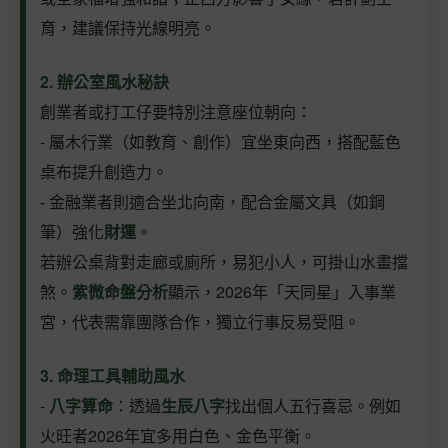
育，建議保持光線明亮。
2. 辦公室風水秘訣
創業者或打工仔要特別注意座位朝向：
- 屬木行業（如教育、創作）宜坐東向西，搭配藍色
桌布提升創造力。
- 金融業者則適合坐北向南，配合金屬文具（如鋼
筆）強化
財運
。
若辦公桌背對走廊或廁所，易犯小人，可掛山水畫擋
煞。
紫微命盤分析
顯示，2026年「天同星」入事業
宮，代表需靠團隊合作，獨立行事反易受阻。
3. 命理工具輔助風水
-
八字算命
：透過
生辰八字
找出個人五行喜忌。例如
火旺者2026年宜多用白色、金色平衡。