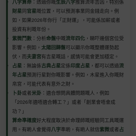
八字算命
：透過你嘅
生辰八字
推算流年吉凶，特別係
財星
同
官星
嘅位置，可以預測事業同金錢走向。例
如，如果2026年你行「正財運」，可能係加薪或者
投資有利嘅年份。
紫微鬥數
：分析
命盤
中嘅
流年四化
，睇吓邊個宮位受
影響。例如，
太陽回歸盤
可以顯示你嘅整體運勢起
伏，而
夫妻宮
有吉星嘅話，感情可能會更加穩定。
占星
：無論係
古典占星
定係
印度占星
，都可以透過
流
年占星
預測行星對你嘅影響。例如，木星進入你嘅財
帛宮，可能代表有意外之財。
卜卦
或者
米卦
：適合想問具體問題嘅人，例如
「2026年適唔適合轉工？」或者「創業會唔會成
功？」
算命準確度
好大程度取決於命理師嘅經驗同工具嘅運
用。有啲人會覺得
八字
準啲，有啲人就信
紫微
或者
占